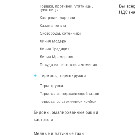
Вы всег
Горшки, противни, утятницы,
гусятницы
НДС (на
Кастрюли, жаровни
Казаны, котлы
Сковороды, сотейники
Линия Модерн
Линия Традиция
Линия Мраморная
Посуда из листового алюминия
Термосы, термокружки
Термокружки
Термосы из нержавеющей стали
Термосы со стеклянной колбой
Бидоны, эмалированные баки и
кастрюли
Медные и латунные тазы