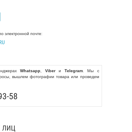
по электронной почте:
RU
сенджерах
Whatsapp
,
Viber
и
Telegram
. Мы с
просы, вышлем фотографии товара или проведем
93-58
 ЛИЦ