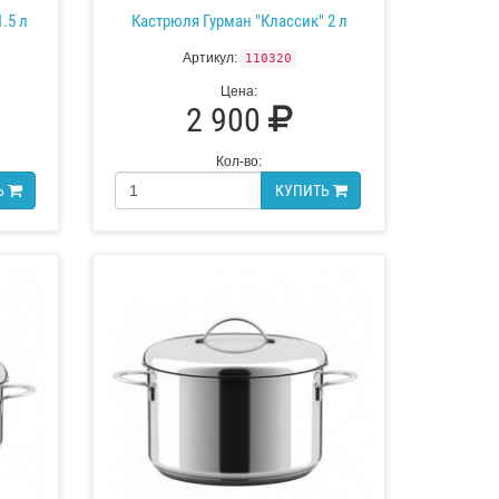
.5 л
Кастрюля Гурман "Классик" 2 л
Артикул:
110320
Цена:
2 900
Кол-во:
Ь
КУПИТЬ