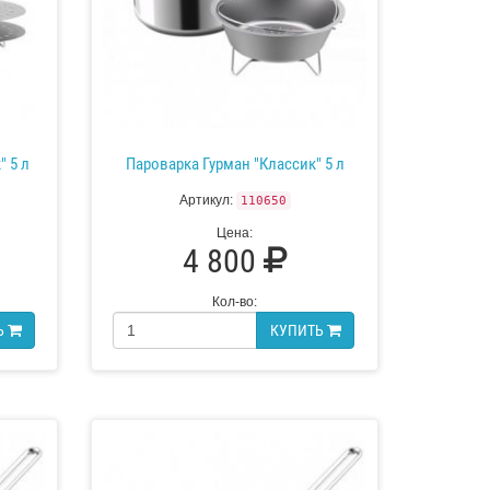
 5 л
Пароварка Гурман "Классик" 5 л
Артикул:
110650
Цена:
4 800
Кол-во:
Ь
КУПИТЬ