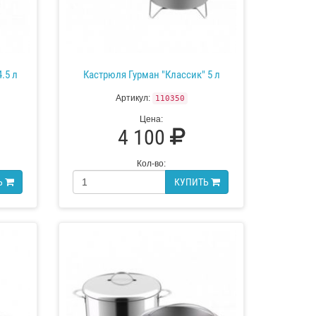
.5 л
Кастрюля Гурман "Классик" 5 л
Артикул:
110350
Цена:
4 100
Кол-во:
Ь
КУПИТЬ