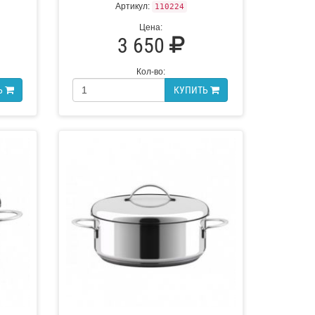
Артикул:
110224
Цена:
3 650
Кол-во:
Ь
КУПИТЬ