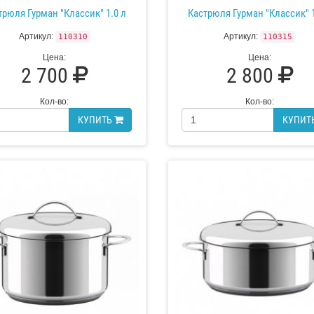
трюля Гурман "Классик" 1.0 л
Кастрюля Гурман "Классик" 1
Артикул:
Артикул:
110310
110315
Цена:
Цена:
2 700
2 800
Кол-во:
Кол-во:
КУПИТЬ
КУПИТ