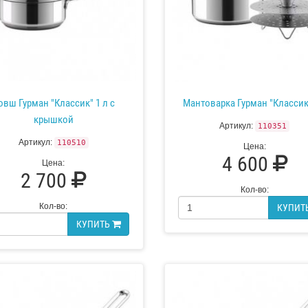
овш Гурман "Классик" 1 л с
Мантоварка Гурман "Классик"
крышкой
Артикул:
110351
Артикул:
110510
Цена:
4 600
Цена:
2 700
Кол-во:
Кол-во:
КУПИТ
КУПИТЬ