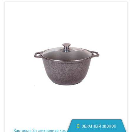
ОБРАТНЫЙ ЗВОНОК
Кастрюля 3л стеклянная крышка АП "Кофейный мрамор"