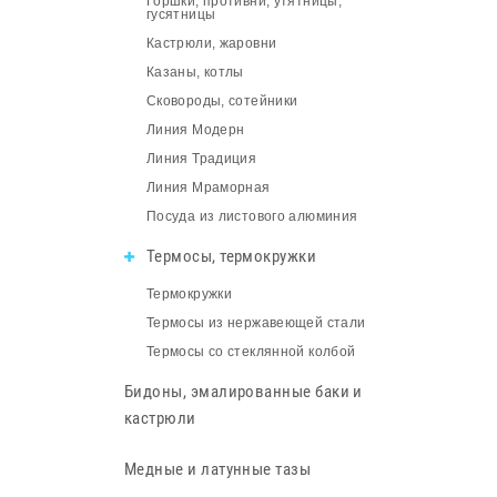
Горшки, противни, утятницы,
гусятницы
Кастрюли, жаровни
Казаны, котлы
Сковороды, сотейники
Линия Модерн
Линия Традиция
Линия Мраморная
Посуда из листового алюминия
Термосы, термокружки
Термокружки
Термосы из нержавеющей стали
Термосы со стеклянной колбой
Бидоны, эмалированные баки и
кастрюли
Медные и латунные тазы