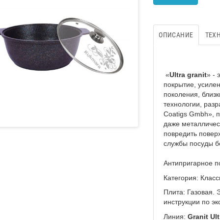
ОПИСАНИЕ
ТЕХ
«
Ultra granit
» -
покрытие, усиле
поколения, близк
технологии, раз
Coatigs Gmbh», 
даже металличес
повредить поверх
службы посуды бо
Антипригарное п
Категория:
Класс
Плита:
Газовая. 
инструкции по эк
Линия:
Granit Ult