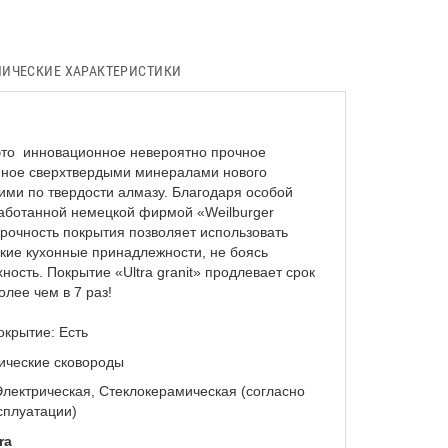
НИЧЕСКИЕ ХАРАКТЕРИСТИКИ
 это инновационное невероятно прочное
нное сверхтвердыми минералами нового
ими по твердости алмазу. Благодаря особой
работанной немецкой фирмой «Weilburger
прочность покрытия позволяет использовать
кие кухонные принадлежности, не боясь
ность. Покрытие «Ultra granit» продлевает срок
лее чем в 7 раз!
окрытие:
Есть
ические сковороды
Электрическая, Стеклокерамическая (согласно
сплуатации)
ra