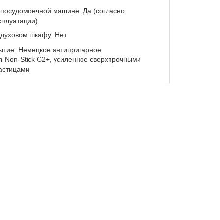
 посудомоечной машине:
Да (согласно
сплуатации)
 духовом шкафу:
Нет
ытие:
Немецкое антипригарное
n
Non-Stick C2+, усиленное сверхпрочными
астицами