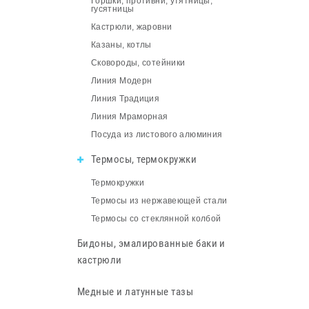
Горшки, противни, утятницы,
гусятницы
Кастрюли, жаровни
Казаны, котлы
Сковороды, сотейники
Линия Модерн
Линия Традиция
Линия Мраморная
Посуда из листового алюминия
Термосы, термокружки
Термокружки
Термосы из нержавеющей стали
Термосы со стеклянной колбой
Бидоны, эмалированные баки и
кастрюли
Медные и латунные тазы