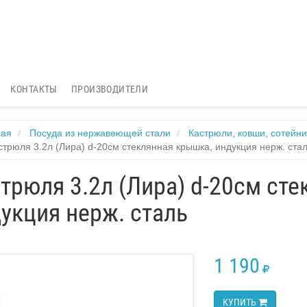
КОНТАКТЫ
ПРОИЗВОДИТЕЛИ
ная
Посуда из нержавеющей стали
Кастрюли, ковши, сотейни
стрюля 3.2л (Лира) d-20см стеклянная крышка, индукция нерж. ста
трюля 3.2л (Лира) d-20см ст
укция нерж. сталь
1 190
RUB
КУПИТЬ