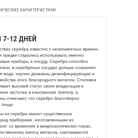
НИЧЕСКИЕ ХАРАКТЕРИСТИКИ
 7-12 ДНЕЙ
ствах серебра известно с незапамятных времен,
и предки старались использовать именно
овые приборы и посуду. Серебро способно
апахи, в серебряных сосудах дольше сохраняет
ая вода, научно доказаны дезинфицирующие и
войства этого благородного металла. Столовое
вает высокий статус своих владельцев и
ное застолье в изысканную трапезу, а
ны отмечают, что серебро благотворно
с пищи.
ы из серебра имеют существенное
ред приборами, изготовленными из
ли: со временем в микроскопических порах,
тественному износу металла, скапливаются