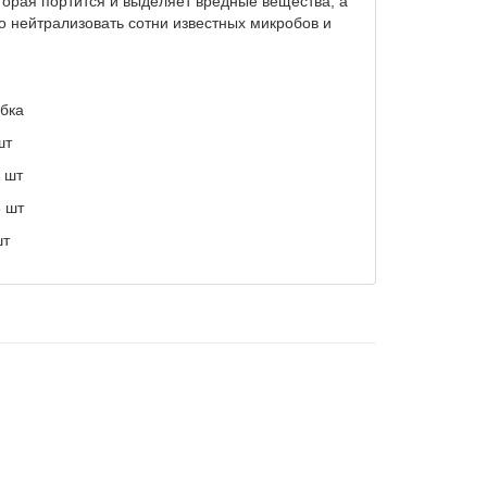
торая портится и выделяет вредные вещества, а
о нейтрализовать сотни известных микробов и
бка
шт
 шт
6 шт
шт