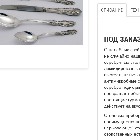
ОПИСАНИЕ
ТЕХ
ПОД ЗАКАЗ
О целебных свой
не случайно наш
серебряные стол
ликвидировать з
свежесть питьев
антимикробные с
серебро подчерки
превращает обыч
настоящие гурма
действует на вку
Столовые прибор
преимущество пе
нержавеющей ста
свойственных ес