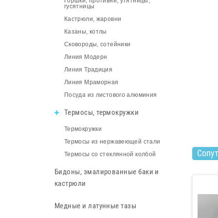
Горшки, противни, утятницы,
гусятницы
Кастрюли, жаровни
Казаны, котлы
Сковороды, сотейники
Линия Модерн
Линия Традиция
Линия Мраморная
Посуда из листового алюминия
Термосы, термокружки
Термокружки
Термосы из нержавеющей стали
Сопу
Термосы со стеклянной колбой
Бидоны, эмалированные баки и
кастрюли
Медные и латунные тазы