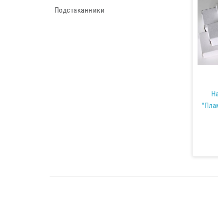
Подстаканники
На
"Пла