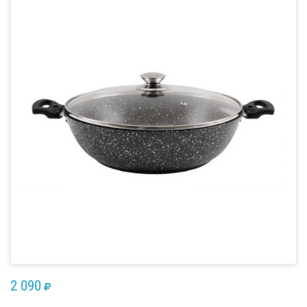
2 090
RUB