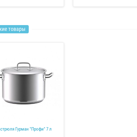
жие товары
стрюля Гурман "Профи" 7 л