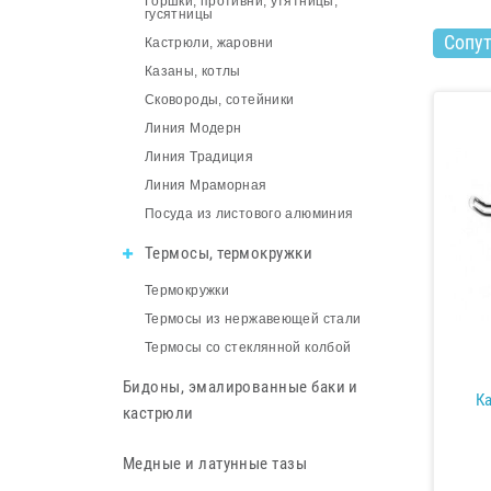
Горшки, противни, утятницы,
гусятницы
Сопу
Кастрюли, жаровни
Казаны, котлы
Сковороды, сотейники
Линия Модерн
Линия Традиция
Линия Мраморная
Посуда из листового алюминия
Термосы, термокружки
Термокружки
Термосы из нержавеющей стали
Термосы со стеклянной колбой
Бидоны, эмалированные баки и
Ка
кастрюли
Медные и латунные тазы