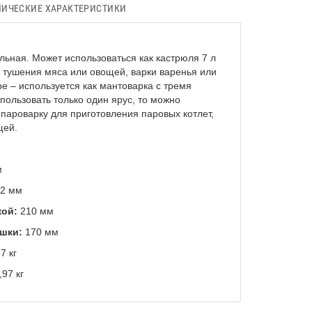
НИЧЕСКИЕ ХАРАКТЕРИСТИКИ
ьная. Может использоваться как кастрюля 7 л
, тушения мяса или овощей, варки варенья или
ре – используется как мантоварка с тремя
пользовать только один ярус, то можно
 пароварку для приготовления паровых котлет,
щей.
м
2 мм
кой:
210 мм
шки:
170 мм
7 кг
,97 кг