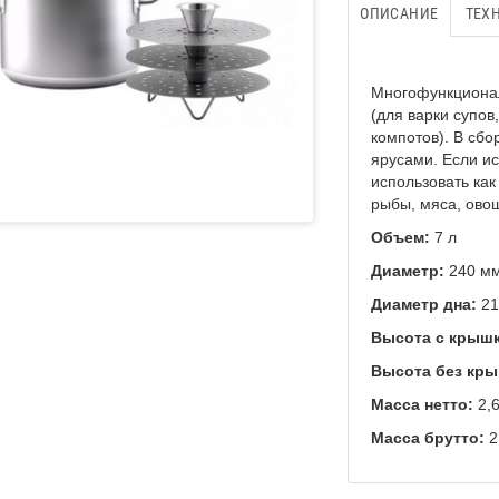
ОПИСАНИЕ
ТЕХ
Многофункционал
(для варки супов
компотов). В сбо
ярусами. Если ис
использовать как
рыбы, мяса, ово
Объем:
7 л
Диаметр:
240 м
Диаметр дна:
21
Высота с крыш
Высота без кры
Масса нетто:
2,6
Масса брутто:
2