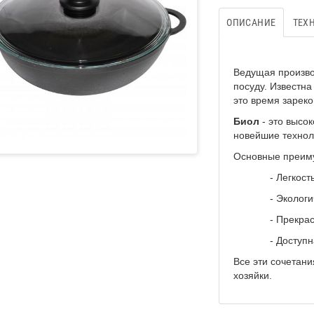
ОПИСАНИЕ
ТЕХ
Ведущая произво
посуду. Известна
это время зареко
Биол
- это высо
новейшие технол
Основные преим
- Легкость и 
- Экологичес
- Прекрасны
- Доступная
Все эти сочетан
хозяйки.