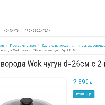
КОНТАКТЫ
ПРОИЗВОДИТЕЛИ
ная
Посуда чугунная
Кастрюли, горшки, утятницы, сковороды
оворода Wok чугун d=26см с 2-мя.руч ст/кр БИОЛ
ворода Wok чугун d=26см с 2-
2 890
RUB
КУПИТЬ