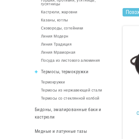
Горшки, противни, утятницы,
гусятницы
Похо
Кастрюли, жаровни
Казаны, котлы
Сковороды, сотейники
Линия Модерн
Линия Традиция
Линия Мраморная
Посуда из листового алюминия
Термосы, термокружки
Термокружки
Термосы из нержавеющей стали
Термосы со стеклянной колбой
Бидоны, эмалированные баки и
С
кастрюли
Медные и латунные тазы