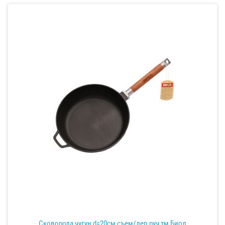
Сковорода чугун d=20см съем/дер.руч тм Биол